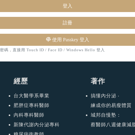
登入
註冊
使用 Passkey 登入
用 Touch ID / Face ID / Windows Hello 登入
經歷
著作
台大醫學系畢業
搞懂內分泌 ‧
肥胖症專科醫師
練成你的易瘦體質
內科專科醫師
城邦自慢塾：
新陳代謝內分泌專科
蔡醫師八週健康減
糖尿病衛教師