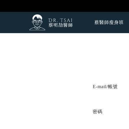
蔡醫師瘦身班
E-mail/帳號
密碼