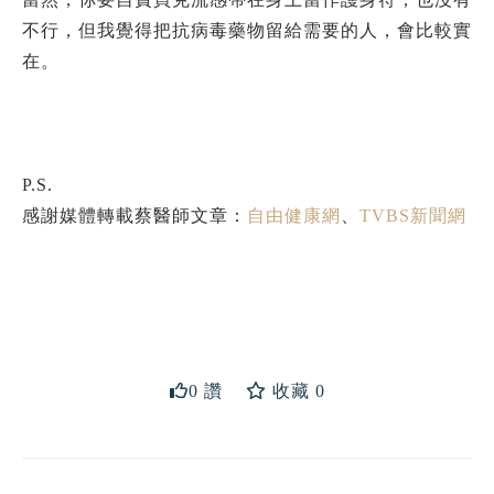
不行，但我覺得把抗病毒藥物留給需要的人，會比較實
在。
P.S.
感謝媒體轉載蔡醫師文章：
自由健康網
、
TVBS新聞網
送出
0 讚
收藏 0