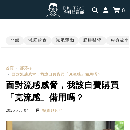
0
回主選單
回主選單
回主選單
全部
減肥飲食
減肥運動
肥胖醫學
瘦身故事
瘦身知識
瘦身見證
內分泌相關
減脂飲食
學員案例
肥胖醫學
首頁
部落格
面對流感威脅，我該自費購買「克流感」備用嗎？
運動科學
三高慢性病
面對流感威脅，我該自費購買
「克流感」備用嗎？
認知升級
2025 Feb 04
投資與其他
瘦瘦針專題