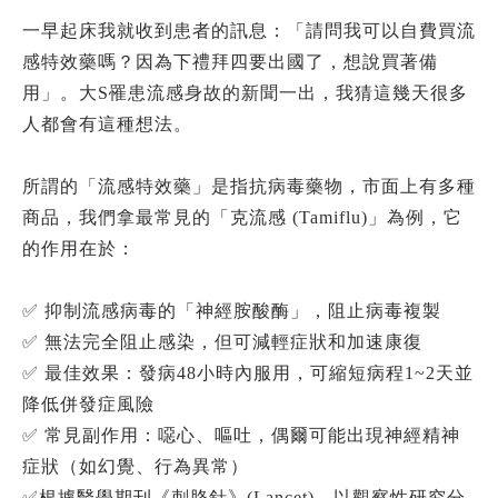
一早起床我就收到患者的訊息：「請問我可以自費買流
感特效藥嗎？因為下禮拜四要出國了，想說買著備
用」。大S罹患流感身故的新聞一出，我猜這幾天很多
人都會有這種想法。
所謂的「流感特效藥」是指抗病毒藥物，市面上有多種
商品，我們拿最常見的「克流感 (Tamiflu)」為例，它
的作用在於：
✅ 抑制流感病毒的「神經胺酸酶」，阻止病毒複製
✅ 無法完全阻止感染，但可減輕症狀和加速康復
✅ 最佳效果：發病48小時內服用，可縮短病程1~2天並
降低併發症風險
✅ 常見副作用：噁心、嘔吐，偶爾可能出現神經精神
症狀（如幻覺、行為異常）​
✅根據醫學期刊《刺胳針》(Lancet)，以觀察性研究分