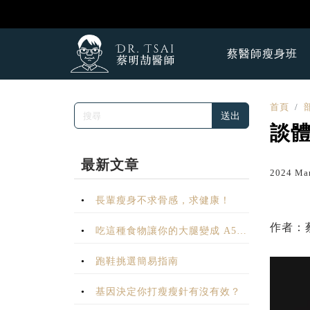
蔡醫師瘦身班
首頁
送出
談
最新文章
2024 Ma
長輩瘦身不求骨感，求健康！
作者：
吃這種食物讓你的大腿變成 A5
和牛？
跑鞋挑選簡易指南
基因決定你打瘦瘦針有沒有效？