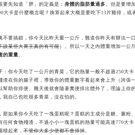
該要先知道「胖」的定義是：
身體的脂肪量過多
。但是要增加
700大卡是什麼概念呢？換算起來大概是要吃下13片雞排，或
。
萬不要搞錯，你今天比昨天重一公斤，難道你昨天有辦法一口氣
不談某些大胃王真的有可能
）。所以一天之內體重增加一公
渣的重量
。
子：你今天吃了一公斤的青菜，它的熱量一般不超過250大
殘渣在你的腸子裡，導致你的體重數字看起來會上升（誇張
以幫助你排便、幾天後就會隨著糞便排出體外了，理論上你
，我自己也吃很多青菜，沒在怕的。
，那如果你今天吃了一塊蛋糕呢？蛋糕的主成分是糖、澱粉
有任何食物殘渣，不過小小一塊蛋糕的熱量可能高達770大卡，
囤積起來，
不管你大多少便都不會排掉
。