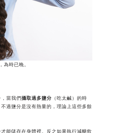
，為時已晚。
子，當我們
攝取過多鹽分
（吃太鹹）的時
。不過鹽分是沒有熱量的，理論上這些多餘
分才能儲存在身體裡。反之如果執行減醣飲