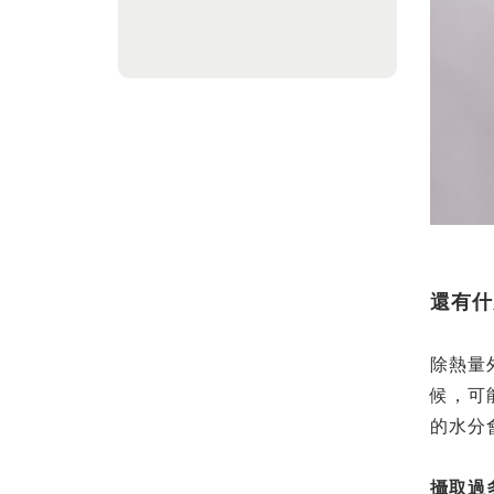
還有什
除熱量
候，可
的水分
攝取過