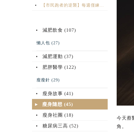
【市民跑者的逆襲】每週僅練兩
天，我完成了半馬破 2 的目標！🏃‍♂️
減肥飲食 (107)
懶人包 (27)
減肥運動 (37)
肥胖醫學 (122)
瘦瘦針 (29)
瘦身故事 (41)
瘦身隨想 (45)
瘦身社團 (18)
今天蔡
糖尿病三高 (52)
角。