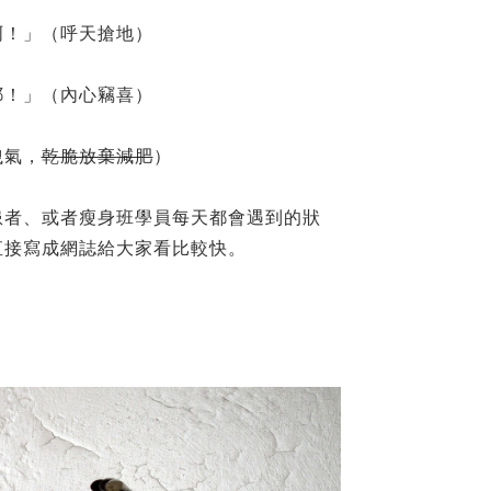
啊！」（呼天搶地）
耶！」（內心竊喜）
洩氣，
乾脆放棄減肥
）
患者、或者瘦身班學員每天都會遇到的狀
直接寫成網誌給大家看比較快。