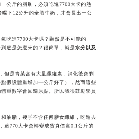
一公斤的脂肪，必須吃進7700大卡的熱
者喝下12公升的全脂牛奶，才會長出一公
吃進7700大卡嗎？顯然是不可能的
斤到底是怎麼來的？很簡單，就是
水分以及
卡，但是青菜含有大量纖維素，消化後會剩
一點假設體重增加一公斤好了），然而這些
的體重數字會回歸原點。所以我很鼓勵學員
、和油脂，幾乎不含任何膳食纖維，吃進去
這770大卡會轉變成貨真價實0.1公斤的