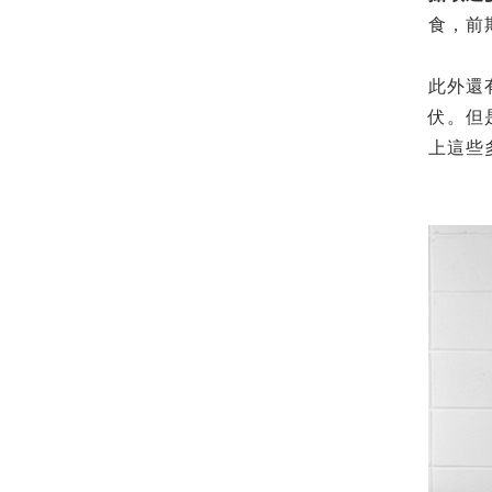
食，前
此外還
伏。但
上這些