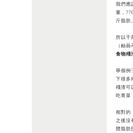
我們應
量，7
斤脂肪
所以千
（
姑且
食物殘
舉個例
下很多
殘渣可
吃青菜
相對的
之後沒
體脂肪