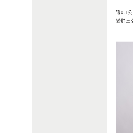
這0.
變胖三