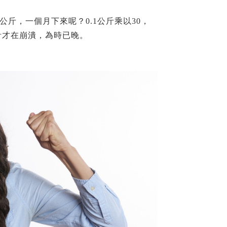
公斤，一個月下來呢？0.1公斤乘以30，
計才在崩潰，為時已晚。