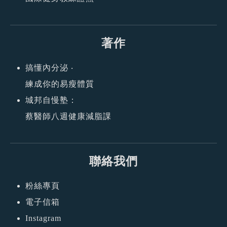
著作
搞懂內分泌 ‧
練成你的易瘦體質
城邦自慢塾：
蔡醫師八週健康減脂課
聯絡我們
粉絲專頁
電子信箱
Instagram