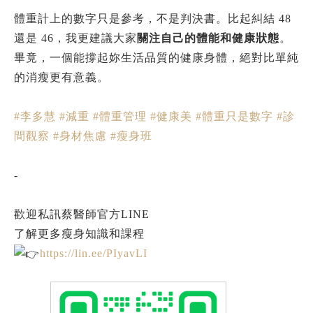
體重計上的數字只是參考，不是判決書。比起糾結 48
還是 46，我更建議大家
關注自己的體能和健康狀態
。
畢竟，一個能撐起妳生活品質的健康身體，絕對比單純
的消瘦更有意義。
#李多慧
#減重
#體重管理
#健康美
#體重只是數字
#診
間觀察
#身材焦慮
#瘦身班
-
歡迎私訊蔡醫師官方LINE
了解更多瘦身知識和課程
https://lin.ee/PIyavLI