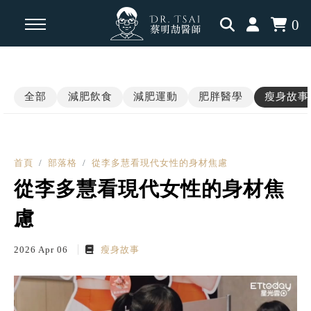
0
回主選單
回主選單
回主選單
全部
減肥飲食
減肥運動
肥胖醫學
瘦身故事
瘦身知識
瘦身見證
內分泌相關
減脂飲食
學員案例
肥胖醫學
首頁
部落格
從李多慧看現代女性的身材焦慮
從李多慧看現代女性的身材焦
運動科學
三高慢性病
慮
認知升級
2026 Apr 06
瘦身故事
瘦瘦針專題