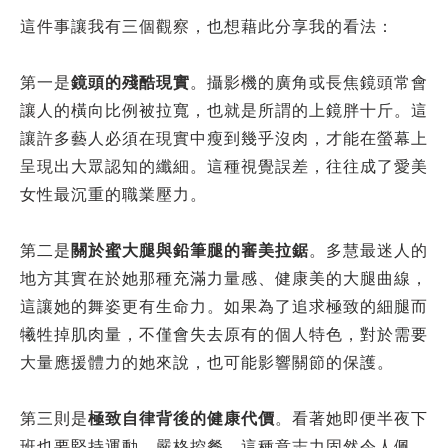
這件事讓我有三個觀察，也想藉此分享我的看法：
第一是
鏡頭的殘酷現實
。攝影機的廣角或長焦鏡頭常會
讓人的橫向比例被拉寬，也就是所謂的上鏡胖十斤。這
讓許多藝人必須在現實中瘦到幾乎沒肉，才能在螢幕上
呈現出大眾認知的纖細。這種視覺誤差，往往成了愛美
女性最沉重的職業壓力。
第二是
關於蜜大腿與鉛筆腿的審美拉鋸
。多慧最迷人的
地方其實在於她那種充滿力量感、健康美的大腿曲線，
這讓她的舞姿更有生命力。如果為了追求極致的細腿而
犧牲掉肌肉量，不僅會失去原有的個人特色，對於需要
大量應援體力的她來說，也可能影響關節的保護。
第三則是
極致自律背後的健康代價
。看著她即便半夜下
班也要堅持運動、嚴格控餐，這種意志力固然令人佩