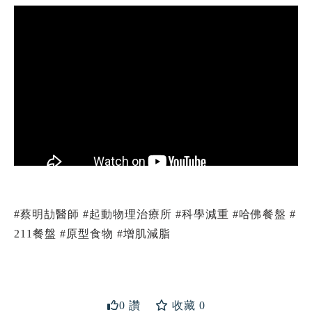
#蔡明劼醫師 #起動物理治療所 #科學減重 #哈佛餐盤 #
211餐盤 #原型食物 #增肌減脂
送出
0 讚
收藏 0