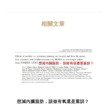
相關文章
想減內臟脂肪，該做有氧還是重訓？