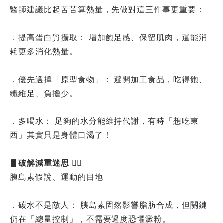
醫師建議比起苦苦算熱量，先做對這三件事更重要：
．提高蛋白質攝取： 增加飽足感、保留肌肉，還能消
耗更多消化熱量。
．優先選擇「原型食物」： 避開加工食品，吃得飽、
纖維足、負擔少。
．多喝水： 足夠的水分能維持代謝，有時「想吃東
西」其實只是身體口渴了！
▋破解減重迷思
🏋️‍♂️
胰島素假說、運動的目地
．碳水不是敵人： 胰島素固然影響脂肪合成，但關鍵
仍在「總量控制」，不需要過度恐懼澱粉。