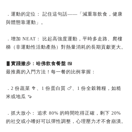
．運動的定位： 記住這句話——「減重靠飲食，健康
與體態靠運動」。
．增加 NEAT： 比起高強度運動，平時多走路、爬樓
梯（非運動性活動產熱）對熱量消耗的長期貢獻更大。
▋實踐撇步：哈佛飲食餐盤 🍱
最推薦的入門方法！每一餐的比例掌握：
．2 份蔬菜 🥦、1 份蛋白質 🍗、1 份全穀雜糧，如糙
米或地瓜 🍠
．抓大放小： 追求 80% 的時間吃得正確，剩下 20%
的社交或小嗜好可以彈性調整，心理壓力才不會崩潰。