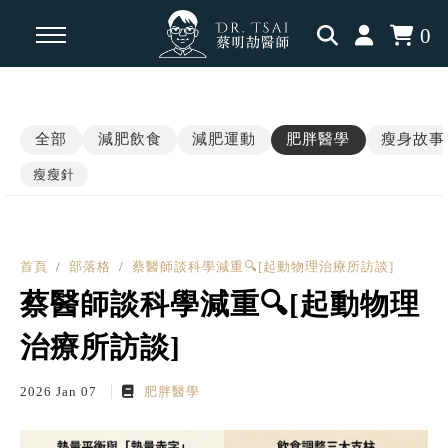
0
回主選單
回主選單
回主選單
全部
減肥飲食
減肥運動
肥胖醫學
瘦身故事
瘦身知識
瘦身見證
內分泌相關
瘦瘦針
減脂飲食
學員案例
肥胖醫學
首頁
部落格
蔡醫師談科學減重🔍[起動物理治療所訪談]
運動科學
三高慢性病
蔡醫師談科學減重🔍[起動物理
認知升級
治療所訪談]
2026 Jan 07
肥胖醫學
瘦瘦針專題