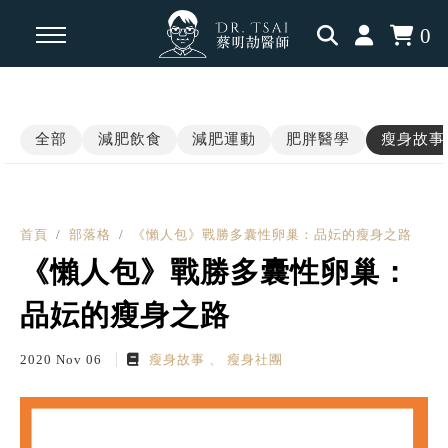
0
回主選單
回主選單
回主選單
全部
減肥飲食
減肥運動
肥胖醫學
瘦身故事
瘦身知識
瘦身見證
內分泌相關
減脂飲食
學員案例
肥胖醫學
首頁
部落格
《懶人包》戰勝多囊性卵巢：品妘的瘦身之路
《懶人包》戰勝多囊性卵巢：
運動科學
三高慢性病
品妘的瘦身之路
認知升級
2020 Nov 06
瘦身故事
瘦身社團
瘦瘦針專題