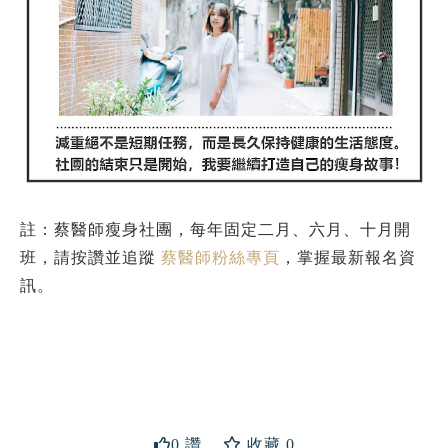
註：蔡醫師瘦身社團，每年固定二月、六月、十月開
班，請按讚並追蹤
蔡醫師粉絲專頁
，掌握最新報名資
訊。
送出
0 讚
收藏 0