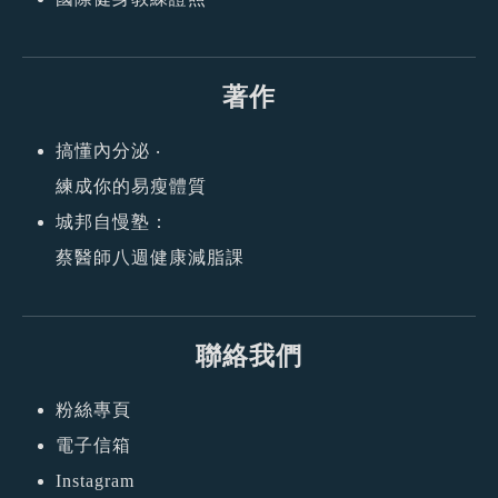
著作
搞懂內分泌 ‧
練成你的易瘦體質
城邦自慢塾：
蔡醫師八週健康減脂課
聯絡我們
粉絲專頁
電子信箱
Instagram