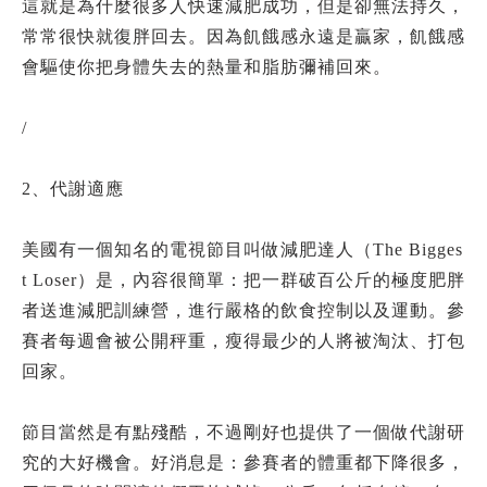
這就是為什麼很多人快速減肥成功，但是卻無法持久，
常常很快就復胖回去。因為飢餓感永遠是贏家，飢餓感
會驅使你把身體失去的熱量和脂肪彌補回來。
/
2、代謝適應
美國有一個知名的電視節目叫做減肥達人（The Bigges
t Loser）是，內容很簡單：把一群破百公斤的極度肥胖
者送進減肥訓練營，進行嚴格的飲食控制以及運動。參
賽者每週會被公開秤重，瘦得最少的人將被淘汰、打包
回家。
節目當然是有點殘酷，不過剛好也提供了一個做代謝研
究的大好機會。好消息是：參賽者的體重都下降很多，