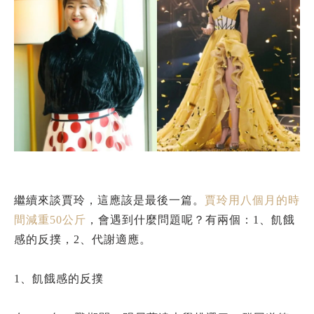
繼續來談賈玲，這應該是最後一篇。
賈玲用八個月的時
間減重50公斤
，會遇到什麼問題呢？有兩個：1、飢餓
感的反撲，2、代謝適應。
1、飢餓感的反撲