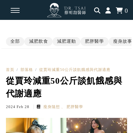
0
回主選單
回主選單
回主選單
全部
減肥飲食
減肥運動
肥胖醫學
瘦身故事
瘦身知識
瘦身見證
內分泌相關
減脂飲食
學員案例
肥胖醫學
首頁
部落格
從賈玲減重50公斤談飢餓感與代謝適應
從賈玲減重50公斤談飢餓感與
運動科學
三高慢性病
代謝適應
認知升級
2024 Feb 28
瘦身隨想
肥胖醫學
瘦瘦針專題