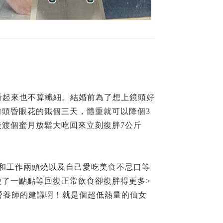
看起來也不算纖細。結婚前為了想上鏡頭好
頭昏眼花的餓個三天，體重就可以降個3
渡個蜜月放鬆大吃回來立刻復胖7公斤
和工作兩頭燒以及自己愛吃美食不忌口等
了一點點等回復正常飲食卻復胖得更多>
營養師的建議啊！就是個超低熱量的仙女