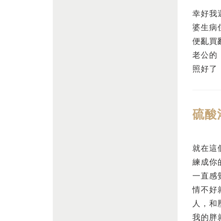
幸好我
婆生病
便亂買
老公的
照好了
硫酸
就在這
練成你
一直感
情不好
人，和
我的胖