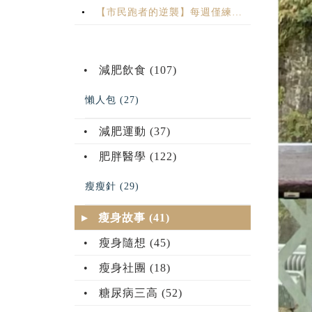
【市民跑者的逆襲】每週僅練兩
天，我完成了半馬破 2 的目標！🏃‍♂️
減肥飲食 (107)
懶人包 (27)
減肥運動 (37)
肥胖醫學 (122)
瘦瘦針 (29)
瘦身故事 (41)
瘦身隨想 (45)
瘦身社團 (18)
糖尿病三高 (52)