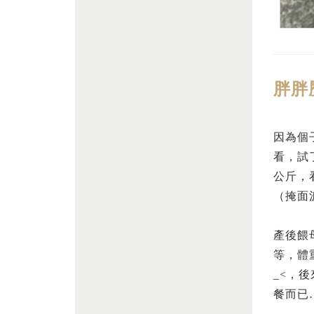
胖胖
因為個
看，試
公斤，
（掩面
產後餵
等，體
_<，
餐而已