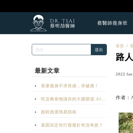
蔡醫師瘦身班
首頁
送出
路人
最新文章
2022 Ja
長輩瘦身不求骨感，求健康！
作者：Ar
吃這種食物讓你的大腿變成 A5
和牛？
跑鞋挑選簡易指南
基因決定你打瘦瘦針有沒有效？