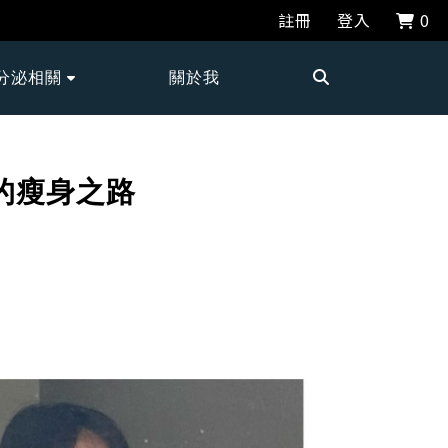
註冊
登入
0
分泌相關
關於我
 的瘦身之路