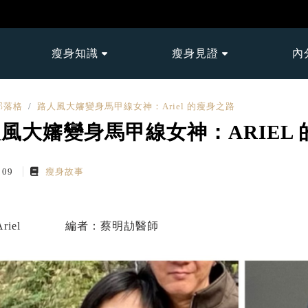
瘦身知識
瘦身見證
內
部落格
路人風大嬸變身馬甲線女神：Ariel 的瘦身之路
風大嬸變身馬甲線女神：ARIEL
n 09
瘦身故事
iel
編者：蔡明劼醫師