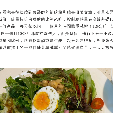
旬看完書後繼續到蔡醫師的部落格和臉書研讀文章，並且依
成份，儘量按哈佛餐盤的比例來吃，控制總熱量在高於基礎代謝
任何產品、每天都吃飽，一個月的時間體重減輕了1.9公斤
斤啊一個月10公斤那麼神奇誘人，但是整個月執行下來一不
熱量和比例，跟嚴格斷醣或是生酮比起來容易得多，對我來
像以前採用的一些特殊菜單減重期間感覺很痛苦，一天天數
。