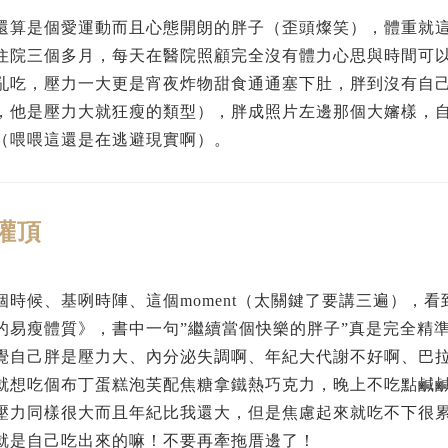
還算是個愛運動而且心態開朗的胖子（歪頭燦笑），體重就
住院三個多月，每天在醫院照顧完全沒有體力心思與時間可
亂吃，壓力一大更是宵夜炸物甜食通通塞下肚，胖到沒有自
，他是壓力大就狂瘦的類型），胖成照片左邊那個大嬸樣，
（喂喂這還是在逃避現實啊）。
灌頂
個時候、基咧時陣、這個moment（太關鍵了要講三遍），
的易瘦體質》，書中一句”繼續當個快樂的胖子”真是完全精
覺自己胖是壓力大、內分泌失調啊、年紀大代謝不好啊、巴
就想吃個布丁蛋糕泡芙配焦糖拿鐵熱巧克力，晚上不吃點鹹
壓力同樣很大而且年紀比我還大，但是焦慮起來就吃不下很
就是自己吃出來的嘛！不要再牽拖厝邊了！