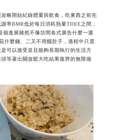
照攻略開始紀錄體重與飲食，吃東西之前先
率BMR低於每日消耗熱量TDEE之間，
！這個進展雖然不像坊間各式廣告什麼一週
多花什麼錢、二又不用餓肚子，過程中只需
說是可以接受並且能夠長期執行的生活方
饅頭等著出關放鬆大吃結果復胖的無限循