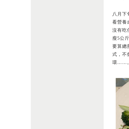
八月下
看營養
沒有吃
瘦5公
要算總
式，不
環……