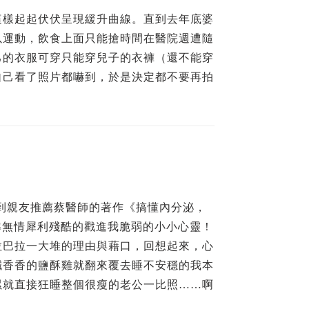
這樣起起伏伏呈現緩升曲線。直到去年底婆
以運動，飲食上面只能搶時間在醫院週遭隨
己的衣服可穿只能穿兒子的衣褲（還不能穿
自己看了照片都嚇到，於是決定都不要再拍
看到親友推薦蔡醫師的著作《搞懂內分泌，
準無情犀利殘酷的戳進我脆弱的小小心靈！
拉巴拉一大堆的理由與藉口，回想起來，心
鹹香香的鹽酥雞就翻來覆去睡不安穩的我本
累就直接狂睡整個很瘦的老公一比照……啊