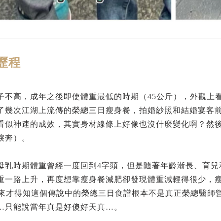
歷程
子不高，成年之後即使體重最低的時期（45公斤），外觀上
了幾次江湖上流傳的榮總三日瘦身餐，拍婚紗照和結婚宴客前
看似神速的成效，其實身材線條上好像也沒什麼變化啊？然後
淚奔）。
母乳時期體重曾經一度回到4字頭，但是隨著年齡漸長、育兒
重一路上升，再度想靠瘦身餐減肥卻發現體重減輕得很少，瘦
後來才得知這個傳說中的榮總三日食譜根本不是真正榮總醫師
…只能說當年真是好傻好天真…。