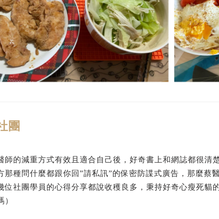
社團
醫師的減重方式有效且適合自己後，好奇書上和網誌都很清楚
方那種問什麼都跟你回”請私訊”的保密防諜式廣告，那麼蔡
幾位社團學員的心得分享都說收穫良多，秉持好奇心瘦死貓
嗎）