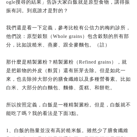
ogle搜尋的結果」告訴大家白飯就是原型食物，講得振
振有詞。到底誰才是對的？
我們還是看一下定義，參考比較有公信力的梅約診所，
他們說：原型穀類（Whole grains）包含穀類的所有部
分，比如說糙米、燕麥、跟全麥麵包。（註）
那什麼是精製澱粉？精製澱粉（Refined grains），就
是把穀物的外皮（麩質）還有胚芽去除。但是如此一
來，也去除掉大部分的膳食纖維以及多種營養素。比如
白米、大部分的白麵包、麵條、蛋糕、和餅乾。
所以按照定義，白飯是一種精製澱粉。但是，白飯就不
能吃了嗎？我的看法是下面3點。
1、白飯的熱量並沒有高於糙米飯。雖然少了膳食纖維