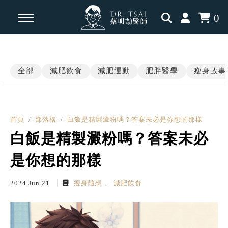
0
回主選單
回主選單
回主選單
全部
減肥飲食
減肥運動
肥胖醫學
瘦身故事
瘦身知識
瘦身見證
內分泌相關
減脂飲食
學員案例
肥胖醫學
首頁
部落格
白飯是精製澱粉嗎？答案未必是你想的那樣
白飯是精製澱粉嗎？答案未必
運動科學
三高慢性病
是你想的那樣
認知升級
2024 Jun 21
瘦身隨想
減肥飲食
瘦瘦針專題